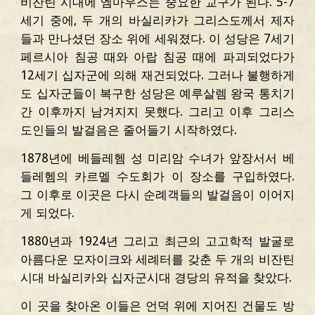
비잔틴 시대에 엠마우스는 중요한 교구가 된다. 5-7
세기 중에, 두 개의 바실리카가 그리스도께서 제자
들과 만나셨던 장소 위에 세워졌다. 이 성당은 7세기
페르시아 침공 때와 아랍 침공 때에 파괴되었다가
12세기 십자군에 의해 재건되었다. 그러나 불행하게
도 십자군들이 복구한 성당은 예루살렘 왕국 통치기
간 이후까지 남겨지지 못했다. 그리고 이후 그리스
도인들의 발걸음은 줄어들기 시작하였다.
1878년에 베들레헴 성 미리암 수녀가 앞장서서 베
들레헴의 카르멜 수도회가 이 장소를 구입하였다.
그 이후로 이곳은 다시 순례객들의 발걸음이 이어지
게 되었다.
1880년과 1924년 그리고 최근의 고고학적 발굴로
아름다운 모자이크와 세례터를 갖춘 두 개의 비잔틴
시대 바실리카와 십자군시대 경당의 유적을 찾았다.
이 곳을 찾아온 이들은 언덕 위에 지어진 건물도 방