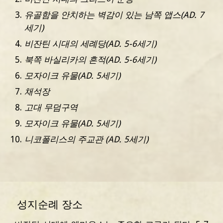
유골함을 안치하는 벽감이 있는 남쪽 앱스(AD. 7
세기)
비잔틴 시대의 세례당(AD. 5-6세기)
북쪽 바실리카의 흔적(AD. 5-6세기)
모자이크 유물(AD. 5세기)
채석장
고대 무덤구역
모자이크 유물(AD. 5세기)
니코폴리스의 주교관 (AD. 5세기)
성지순례 장소