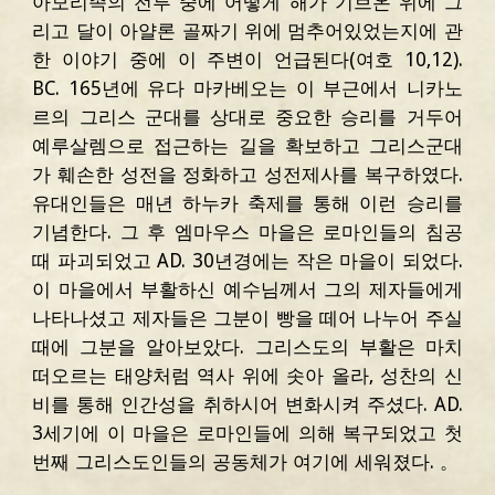
아모리족의 전투 중에 어떻게 해가 기브온 위에 그
리고 달이 아얄론 골짜기 위에 멈추어있었는지에 관
한 이야기 중에 이 주변이 언급된다(여호 10,12).
BC. 165년에 유다 마카베오는 이 부근에서 니카노
르의 그리스 군대를 상대로 중요한 승리를 거두어
예루살렘으로 접근하는 길을 확보하고 그리스군대
가 훼손한 성전을 정화하고 성전제사를 복구하였다.
유대인들은 매년 하누카 축제를 통해 이런 승리를
기념한다. 그 후 엠마우스 마을은 로마인들의 침공
때 파괴되었고 AD. 30년경에는 작은 마을이 되었다.
이 마을에서 부활하신 예수님께서 그의 제자들에게
나타나셨고 제자들은 그분이 빵을 떼어 나누어 주실
때에 그분을 알아보았다. 그리스도의 부활은 마치
떠오르는 태양처럼 역사 위에 솟아 올라, 성찬의 신
비를 통해 인간성을 취하시어 변화시켜 주셨다. AD.
3세기에 이 마을은 로마인들에 의해 복구되었고 첫
번째 그리스도인들의 공동체가 여기에 세워졌다.
。