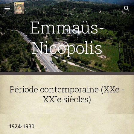
Skip to main content
Skip to navigation
Emma
ü
s-
Nicopolis
Période contemporaine (XXe
-
XXIe
siècles)
1924-1930