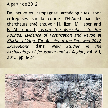
A partir de
2012
De nouvelles campagnes archéologiques sont
entreprises sur la colline d'El-Aqed par des
chercheurs israéliens, voir:
H. Hizmi, M. Haber, and
E. Aharonovich,
From the Maccabees to Bar
Kokhba: Evidence of Fortification and Revolt at
Khirbet el-'Aqd
.
The Results of the Renewed 2012
Excavations
, dans:
New Studies in the
Archaeology of Jerusalem and its Region
, vol. VII,
2013, pp. 6-24
.