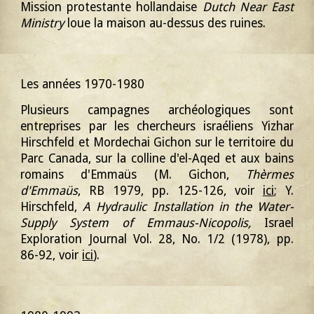
Mission protestante hollandaise
Dutch Near East
Ministry
loue la maison au-dessus des ruines.
Les années 1970-1980
Plusieurs campagnes archéologiques sont
entreprises par les chercheurs israéliens
Yi
zhar
Hirschfeld et Mordechai Gichon sur le territoire du
Parc Canada, sur la colline d'el-Aqed et aux bains
romains d'Emmaüs (M. Gichon,
Thèrmes
d'Emmaüs
, RB 1979, pp. 125-126
, voir
ici
; Y.
Hirschfeld,
A Hydraulic Installation in the Water-
Supply System of Emmaus-Nicopolis,
Israel
Exploration Journal Vol. 28, No. 1/2 (1978), pp.
86-92, voir
ici
).