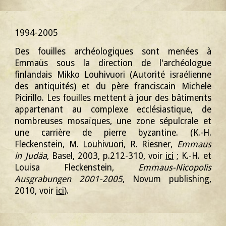
1994-2005
Des fouilles archéologiques sont menées à
Emmaüs sous la direction de l'archéologue
finlandais Mikko Louhivuori (Autorité israélienne
des antiquités) et du père franciscain Michele
Picirillo. Les fouilles mettent à jour des bâtiments
appartenant au complexe ecclésiastique, de
nombreuses mosaïques, une zone sépulcrale et
une carrière de pierre byzantine. (K.-H.
Fleckenstein, M. Louhivuori, R. Riesner,
Emmaus
in Judäa
, B
asel
, 2003, p.212-310, voir
ici
; K.-H. et
Louisa Fleckenstein,
Emmaus-Nicopolis
Ausgrabungen 2001-2005
, Novum publishing,
2010, voir
ici
).