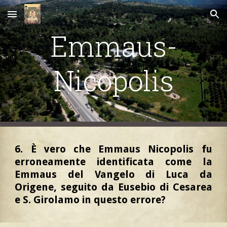
Skip to main content
Skip to navigation
Emma
u
s-
Nicopolis
6. È vero che Emmaus Nicopolis fu
erroneamente identificata come la
Emmaus del Vangelo di Luca da
Origene, seguito da Eusebio di Cesarea
e S. Girolamo in questo errore?