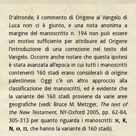
D'altronde, il commento di Origene al Vangelo di
Luca non ci è giunto, e una nota anonima a
margine del manoscritto n. 194 non può essere
un motivo sufficiente per attribuire ad Origene
l'introduzione di una correzione nel testo del
Vangelo. Occorre anche notare che questa ipotesi
è stata avanzata all'epoca in cui tutti i manoscritti
contenenti 160 stadi erano considerati di origine
palestinese. Oggi c'è un altro approccio alla
classificazione dei manoscritti, ed è evidente che
la variante dei 160 stadi proviene da varie aree
geografiche (vedi: Bruce M. Metzger,
The text of
the New Testament
, NY-Oxford 2005, pp. 62-84,
א
305-313 per quanto riguarda i manoscritti:
, K,
N, Θ, П,
che hanno la variante di 160 stadi).