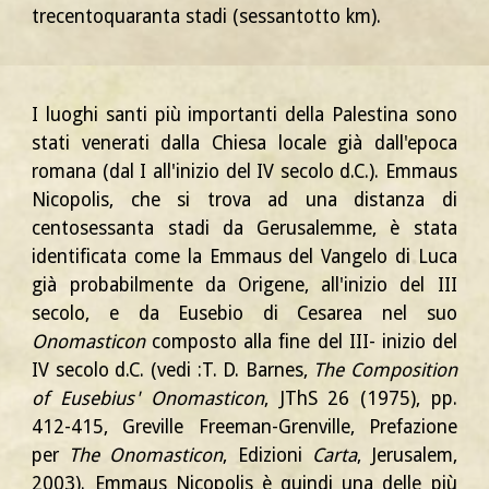
trecentoquaranta stadi (sessantotto km).
I luoghi santi più importanti della Palestina sono
stati venerati dalla Chiesa locale già dall'epoca
romana (dal I all'inizio del IV secolo d.C.). Emmaus
Nicopolis, che si trova ad una distanza di
centosessanta stadi da Gerusalemme, è stata
identificata come la Emmaus del Vangelo di Luca
già probabilmente da Origene, all'inizio del III
secolo, e da Eusebio di Cesarea nel suo
Onomasticon
composto alla fine del III- inizio del
IV secolo d.C. (vedi :T. D. Barnes,
The Composition
of Eusebius' Onomasticon
, JThS 26 (1975), pp.
412-415, Greville Freeman-Grenville, Prefazione
per
The Onomasticon
, Edizioni
Carta
, Jerusalem,
2003). Emmaus Nicopolis è quindi una delle più