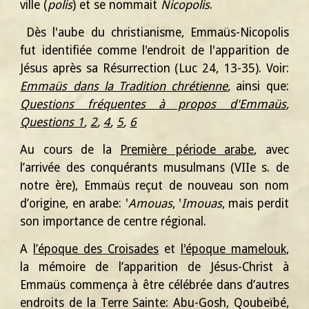
ville (
polis
) et se nommait
Nicopolis
.
Dès l'aube du christianisme, Emmaüs-Nicopolis
fut identifiée comme l'endroit de l'apparition de
Jésus après sa Résurrection (Luc 24, 13-35). Voir:
Emmaüs dans la Tradition chrétienne
,
ainsi que:
Questions fréquentes à propos d'Emmaüs
,
Questions 1
,
2
,
4
,
5
,
6
Au cours de la
Première période arabe
, avec
l’arrivée des conquérants musulmans (VIIe s. de
notre ère), Emmaüs reçut de nouveau son nom
d’origine, en arabe: '
Amouas
, '
Imouas
, mais perdit
son importance de centre régional.
A
l’époque des Croisades
et
l'époque mamelouk
,
la mémoire de l’apparition de Jésus-Christ à
Emmaüs commença à être célébrée dans d’autres
endroits de la Terre Sainte: Abu-Gosh, Qoubeïbé,