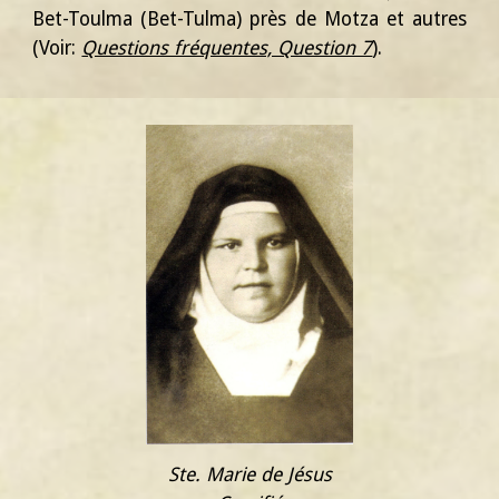
Bet-Toulma (Bet-Tulma) près de Motza et autres
(Voir:
Questions fréquentes, Question 7
).
St
e.
Mari
e
de
J
é
sus