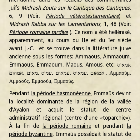
juifs
Midrash Zouta sur le Cantique des Cantiques
,
6, 9 (Voir:
Période vétérotestamentaire
) et
Midrash Rabba sur les Lamentations
, 1, 48 (Voir:
Période romaine tardive
). Ce nom a été hellénisé,
apparemment, au cours du IIe et du Ier siècle
avant J.-C. et se trouve dans la littérature juive
ancienne sous les formes: Ammaous, Ammaoum,
Emmaous, Emmaoum, Maous, Amous, etc: אמאוס
,אמאום ,עמאוס ,עמאום ,עמוס ,מאום ,אמהום, Αμμαούμ,
Αμμαούς, Εμμαούμ, Εμμαούς.
Pendant
la période hasmonéenne
, Emmaüs devint
la localité dominante de la région de la vallée
d’Ayalon et acquit le statut de centre
administratif régional (centre d'une «toparchie»).
À la fin de
la période romaine
et pendant
la
période byzantine
, Emmaüs possédait le statut de