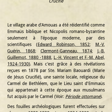
Crucifi
é
Le village arabe d’Amouas a été réidentifié comme
Emmaüs biblique et Nicopolis romano-byzantine
seulement à l’époque moderne, par des
scientifiques (
Edward Robinson, 1852
;
M.-V.
Guérin, 1868
;
Clermont-Ganneau, 1874
;
J.-B.
Guillemot, 1880 -1888
,
L.-H. Vincent et F.-M. Abel,
1924-1930
). Mais c'est grâce à des révélations
reçues en 1878 par Ste. Mariam Baouardi (Marie
de Jésus Crucifié), une sainte locale, religieuse du
Carmel de Bethléem, que le Lieu saint d'Emmaüs
qui appartenait à cette époque aux musulmans
fut acquis par le Carmel (Voir:
Période ottomane
).
Des fouilles archéologiques furent effectuées sur