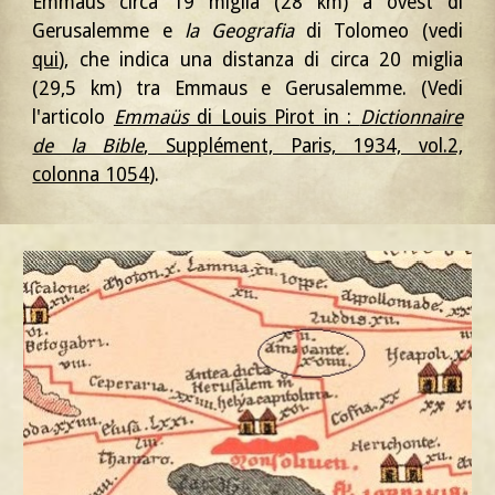
Emmaus circa 19 miglia (28 km) a ovest di
Gerusalemme e
la Geografia
di Tolomeo (vedi
qui
)
, che indica una distanza di circa 20 miglia
(29,5 km)
tra Emmaus e
Gerusalemme. (Vedi
l'articolo
Emma
ü
s
di Louis Pirot in :
Dictionnaire
de la Bible
, Supplément, Paris, 1934, vol.2,
colonna 1054
).