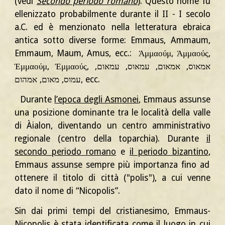
(vedi
Secondo periodo romano
). Questo nome fu
ellenizzato probabilmente durante il II - I secolo
a.C. ed è menzionato nella letteratura ebraica
antica sotto diverse forme: Emmaus, Ammaum,
Emmaum, Maum,
Amus, ecc.: Άμμαούμ, Άμμαούς,
Έμμαούμ, Έμμαούς, אמאוס, אמאום, עמאוס, עמאום,
עמוס, מאום, אמהום, ecc.
Durante
l’epoca degli Asmonei
, Emmaus assunse
una posizione dominante tra le località della valle
di Àialon, diventando un centro amministrativo
regionale (centro della toparchia). Durante
il
secondo periodo romano
e
il periodo bizantino
,
Emmaus assunse sempre più importanza fino ad
ottenere il titolo di città ("polis"), a cui venne
dato il nome di “Nicopolis”.
Sin dai primi tempi del cristianesimo, Emmaus-
Nicopolis è stata identificata come il luogo in cui