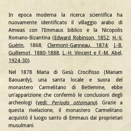
In epoca moderna la ricerca scientifica ha
nuovamente identificato il villaggio arabo di
Amwas con l’Emmaus biblico e la Nicopolis
Romano-Bizantina (
Edward Robinson, 1852
;
H
.-V.
Guérin
, 1868;
Clermont-Ganneau, 1874
;
J.-B.
Guillemot, 1880-1888
,
L.-H. Vincent e F.-M. Abel,
1924-30
).
Nel 1878 Maria di Gesù Crocifisso (Mariam
B
aouardy), una santa locale e suora del
monastero Carmelitano di Betlemme, ebbe
un’apparizione che confermò le conclusioni degli
archeologi (
vedi:
Periodo ottomano
). Grazie a
questa rivelazione, il monastero Carmelitano
acquistò il luogo santo di Emmaus dai proprietari
musulmani.