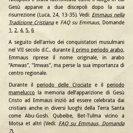
Gesù apparve a due discepoli dopo la sua
risurrezione (Luca, 24, 13-35). Vedi:
Emmaus nella
Tradizione Cristiana
e
FAQ su Emmaus
, Domande
1
,
2
,
4
,
5
,
6
A seguito dell’arrivo dei conquistatori musulmani
nel VII secolo d.C., durante
il primo periodo arabo
,
Emmaus riprese il nome originale, in arabo
“Amwas”, “Imwas”, ma perse la sua importanza di
centro regionale.
Durante il
periodo delle Crociate
e il
periodo
mamelucco
la memoria dell’apparizione di Gesù
Cristo ad Emmaus iniziò ad essere celebrata dai
cristiani anche in diversi luoghi della Terra Santa
come Abu-Gosh. Qubeibe, Bet-Tulma vicino a
Motsa et altri (Vedi:
FAQ su Emmaus, Domanda
7
).